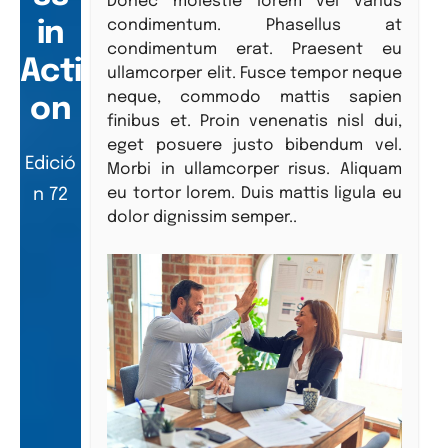
Donec molestie lorem vel varius
condimentum. Phasellus at
in
condimentum erat. Praesent eu
Acti
ullamcorper elit. Fusce tempor neque
neque, commodo mattis sapien
on
finibus et. Proin venenatis nisl dui,
eget posuere justo bibendum vel.
Edició
Morbi in ullamcorper risus. Aliquam
eu tortor lorem. Duis mattis ligula eu
n 72
dolor dignissim semper..