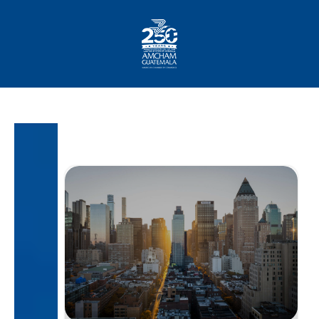
Home
About AmCham
Members
Our Services?
Communication