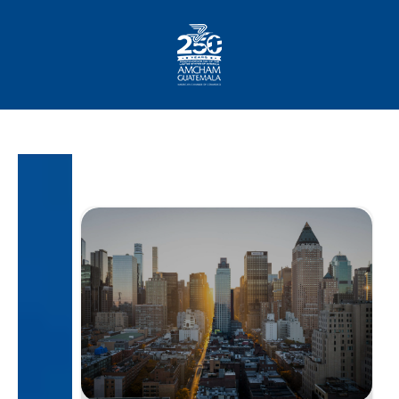
Home
About AmCham
Members
Our Services?
Communication