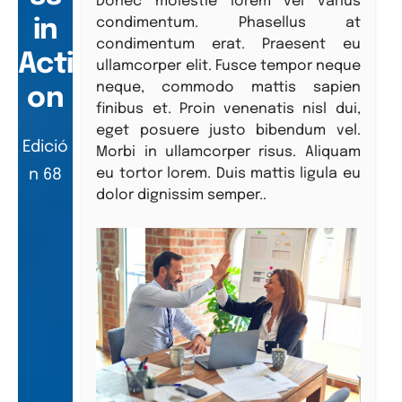
Donec molestie lorem vel varius
condimentum. Phasellus at
in
condimentum erat. Praesent eu
Acti
ullamcorper elit. Fusce tempor neque
neque, commodo mattis sapien
on
finibus et. Proin venenatis nisl dui,
eget posuere justo bibendum vel.
Edició
Morbi in ullamcorper risus. Aliquam
eu tortor lorem. Duis mattis ligula eu
n 68
dolor dignissim semper..