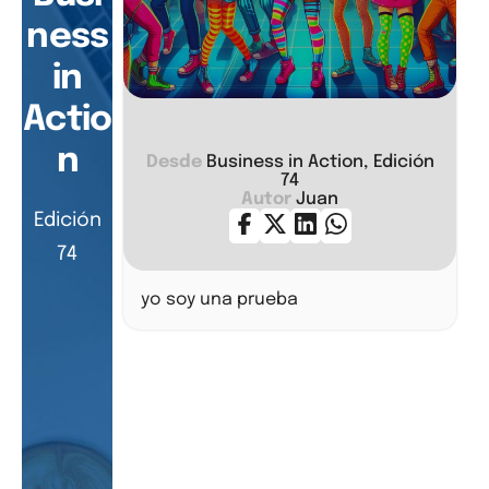
ness
in
Actio
n
Desde
Business in Action, Edición
74
Autor
Juan
Edición
74
yo soy una prueba