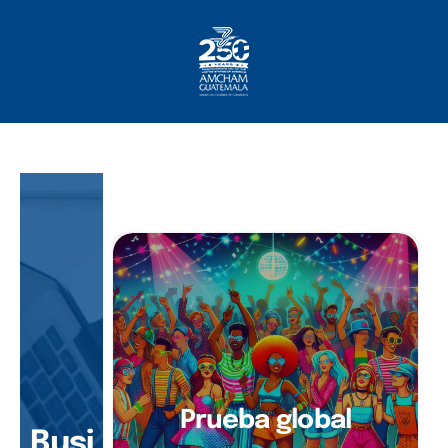
Inicio
Sobre Nosotros
Socios
¿Qué Ofrecemos?
Comunicación
Prueba global
Busi