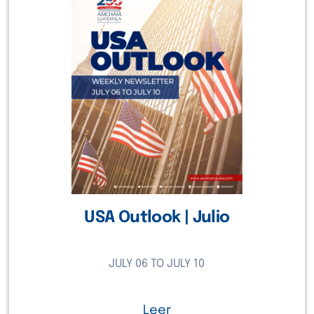
Febrero
Marzo
Abril
Mayo
Junio
Julio
Agosto
Septiembre
USA Outlook | Julio
Octubre
JULY 06 TO JULY 10
Noviembre
Diciembre
Leer