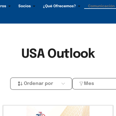
ros
Socios
¿Qué Ofrecemos?
Comunicación
USA Outlook
Ordenar por
Mes
Mes
Ascendente
Enero
Descendente