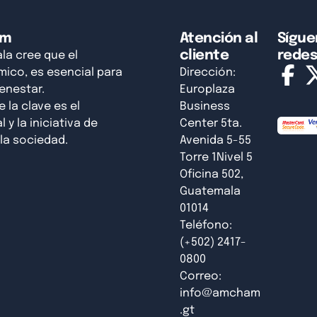
am
Atención al
Sígue
cliente
rede
a cree que el
ico, es esencial para
Dirección:
ienestar.
Europlaza
la clave es el
Business
 y la iniciativa de
Center 5ta.
la sociedad.
Avenida 5-55
Torre 1Nivel 5
Oficina 502,
Guatemala
01014
Teléfono:
(+502) 2417-
0800
Correo:
info@amcham
.gt