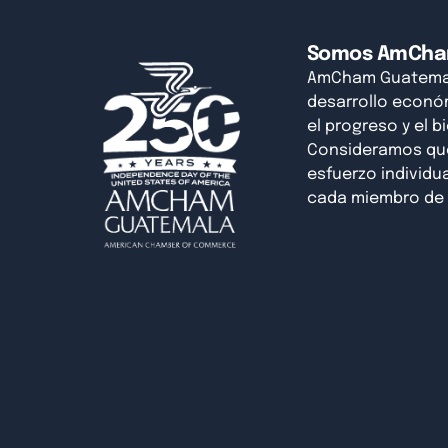
Somos AmCh
AmCham Guatemal
desarrollo económ
el progreso y el b
Consideramos que 
esfuerzo individual
cada miembro de 