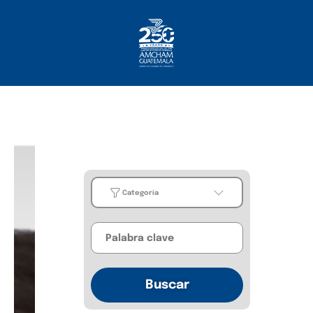
Inicio
Sobre Nosotros
Socios
¿Qué Ofrecemos?
Comunicación
Categoría
Categoría
Business
Buscar
Guides