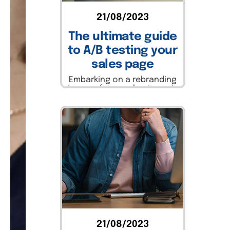
21/08/2023
The ultimate guide
to A/B testing your
sales page
Embarking on a rebranding
journey for your business is
an exciting yet challenging
endeavor. A successful
rebrand can breathe new...
Leer más
21/08/2023