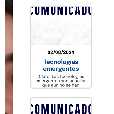
Insights
Marketing
Sin categoría
Software
Technology
02/08/2024
Uncategorized
Tecnologías
emergentes
¡Claro! Las tecnologías
emergentes son aquellas
que aún no se han
desarrollado o aplicado
ampliamente, pero que
están ganando
prominencia....