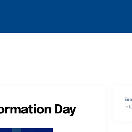
ros
Socios
¿Qué Ofrecemos?
Comunicación
Eve
formation Day
in