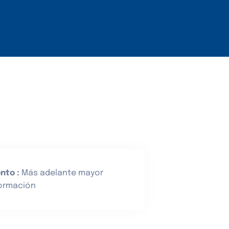
Contacto
nto :
Más adelante mayor
formación