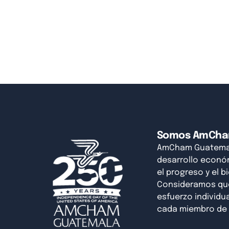
Somos AmCh
AmCham Guatemal
desarrollo económ
el progreso y el b
Consideramos que 
esfuerzo individual
cada miembro de 