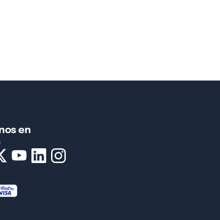
nos en
s